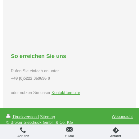
So erreichen Sie uns
Rufen Sie einfach an unter
+49 (0)5222 369696 0
oder nutzen Sie unser
Kontaktformular
Webansicht
Druckversion
|
Sitemap
© Bröker Siebdruck GmbH & Co. KG
Anrufen
E-Mail
Anfahrt